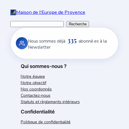
Maison de l'Europe de Provence
R
Recherche
e
335
c
Nous sommes déjà
abonné.es à la
h
Newsletter
e
r
Qui sommes-nous ?
c
Notre équipe
h
Notre objectif
e
Nos coordonnés
r
Contactez-nous
Statuts et règlements intérieurs
Confidentialité
Politique de confidentialité