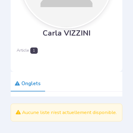
Carla VIZZINI
Article
1
Onglets
Aller
au
Aucune liste n’est actuellement disponible.
contenu