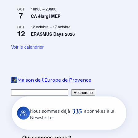
18h00
–
20h00
OCT
7
CA élargi MEP
12 octobre
–
17 octobre
OCT
12
ERASMUS Days 2026
Voir le calendrier
Aller
au
Maison de l'Europe de Provence
contenu
R
Recherche
e
335
c
Nous sommes déjà
abonné.es à la
h
Newsletter
e
r
Qui sommes-nous ?