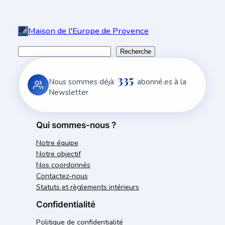
Maison de l'Europe de Provence
R
Recherche
e
335
c
Nous sommes déjà
abonné.es à la
h
Newsletter
e
r
Qui sommes-nous ?
c
Notre équipe
h
Notre objectif
e
Nos coordonnés
r
Contactez-nous
Statuts et règlements intérieurs
Confidentialité
Politique de confidentialité