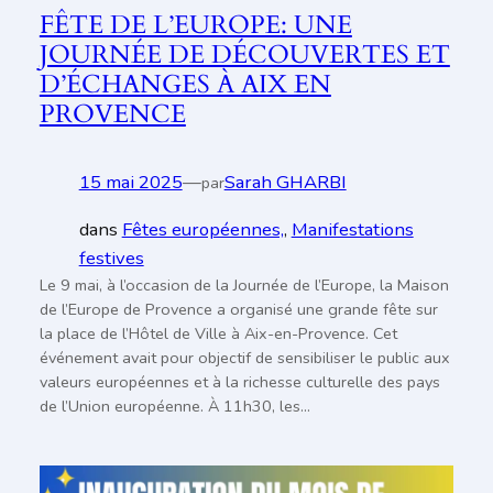
FÊTE DE L’EUROPE: UNE
JOURNÉE DE DÉCOUVERTES ET
D’ÉCHANGES À AIX EN
PROVENCE
15 mai 2025
—
Sarah GHARBI
par
dans
Fêtes européennes,
, 
Manifestations
festives
Le 9 mai, à l’occasion de la Journée de l’Europe, la Maison
de l’Europe de Provence a organisé une grande fête sur
la place de l’Hôtel de Ville à Aix-en-Provence. Cet
événement avait pour objectif de sensibiliser le public aux
Aller
valeurs européennes et à la richesse culturelle des pays
au
de l’Union européenne. À 11h30, les…
contenu