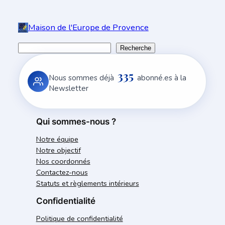
Maison de l'Europe de Provence
R
Recherche
e
335
c
Nous sommes déjà
abonné.es à la
h
Newsletter
e
r
Qui sommes-nous ?
c
Notre équipe
h
Notre objectif
e
Nos coordonnés
r
Contactez-nous
Statuts et règlements intérieurs
Confidentialité
Politique de confidentialité