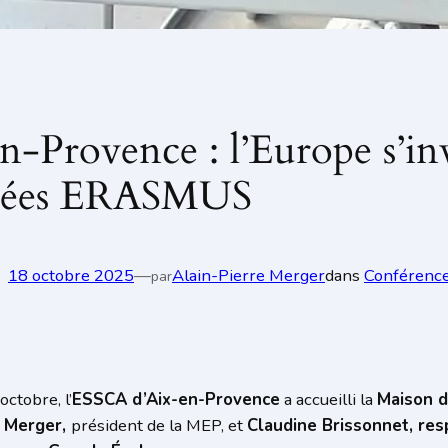
n-Provence : l’Europe s’inv
nées ERASMUS
18 octobre 2025
—
Alain-Pierre Merger
dans
Conférenc
par
ctobre, l’
ESSCA d’Aix-en-Provence
a accueilli la
Maison d
e Merger,
président de la MEP, et
Claudine Brissonnet, r