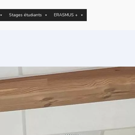
Stages étudiants
ERASMUS +