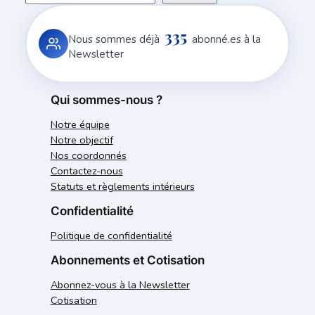
e
335
c
Nous sommes déjà
abonné.es à la
h
Newsletter
e
r
Qui sommes-nous ?
c
Notre équipe
h
Notre objectif
e
Nos coordonnés
r
Contactez-nous
Statuts et règlements intérieurs
Confidentialité
Politique de confidentialité
Abonnements et Cotisation
Abonnez-vous à la Newsletter
Cotisation