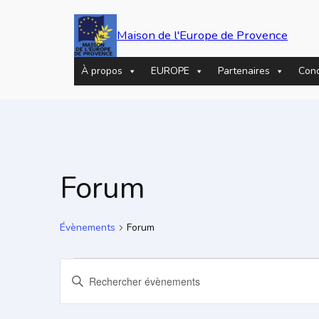
Maison de l'Europe de Provence
À propos
EUROPE
Partenaires
Con
Forum
Évènements
Forum
Évènements
Recherche
Saisir
mot-
et
clé.