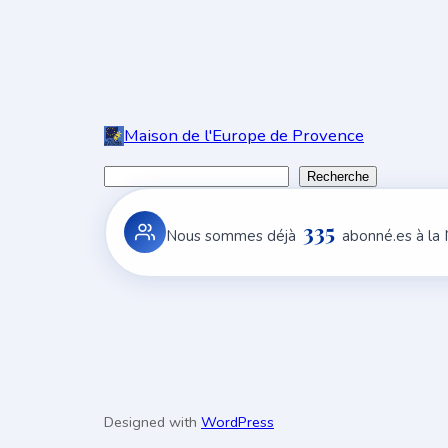
Maison de l'Europe de Provence
R
Recherche
e
335
c
Nous sommes déjà
abonné.es à la
h
e
r
c
h
e
r
Designed with
WordPress