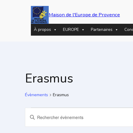
Maison de l'Europe de Provence
À propos
EUROPE
Partenaires
Con
Erasmus
Évènements
Erasmus
Évènements
Recherche
Saisir
mot-
et
clé.