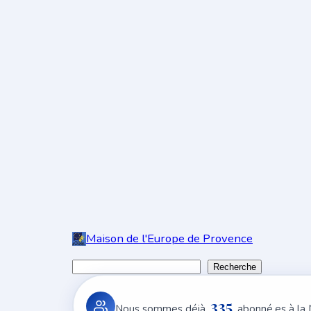
Maison de l'Europe de Provence
R
Recherche
e
335
c
Nous sommes déjà
abonné.es à la